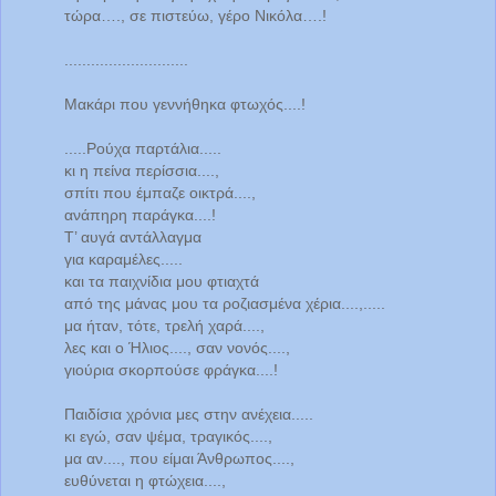
τώρα…., σε πιστεύω, γέρο Νικόλα….!
............................
Μακάρι που γεννήθηκα φτωχός....!
.....Ρούχα παρτάλια.....
κι η πείνα περίσσια....,
σπίτι που έμπαζε οικτρά....,
ανάπηρη παράγκα....!
Τ’ αυγά αντάλλαγμα
για καραμέλες.....
και τα παιχνίδια μου φτιαχτά
από της μάνας μου τα ροζιασμένα χέρια....,.....
μα ήταν, τότε, τρελή χαρά....,
λες και ο Ήλιος...., σαν νονός....,
γιούρια σκορπούσε φράγκα....!
Παιδίσια χρόνια μες στην ανέχεια.....
κι εγώ, σαν ψέμα, τραγικός....,
μα αν...., που είμαι Άνθρωπος....,
ευθύνεται η φτώχεια....,