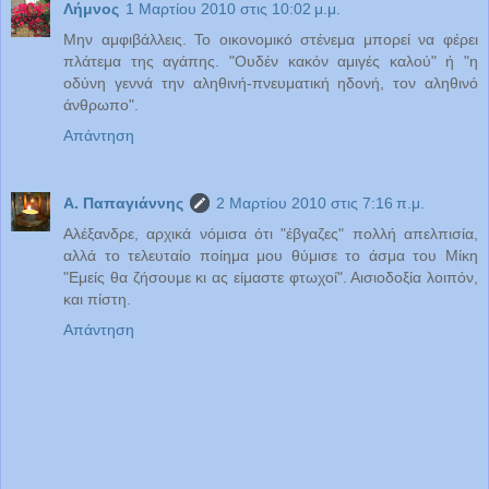
Λήμνος
1 Μαρτίου 2010 στις 10:02 μ.μ.
Μην αμφιβάλλεις. Το οικονομικό στένεμα μπορεί να φέρει
πλάτεμα της αγάπης. "Ουδέν κακόν αμιγές καλού" ή "η
οδύνη γεννά την αληθινή-πνευματική ηδονή, τον αληθινό
άνθρωπο".
Απάντηση
Α. Παπαγιάννης
2 Μαρτίου 2010 στις 7:16 π.μ.
Αλέξανδρε, αρχικά νόμισα ότι "έβγαζες" πολλή απελπισία,
αλλά το τελευταίο ποίημα μου θύμισε το άσμα του Μίκη
"Εμείς θα ζήσουμε κι ας είμαστε φτωχοί". Αισιοδοξία λοιπόν,
και πίστη.
Απάντηση