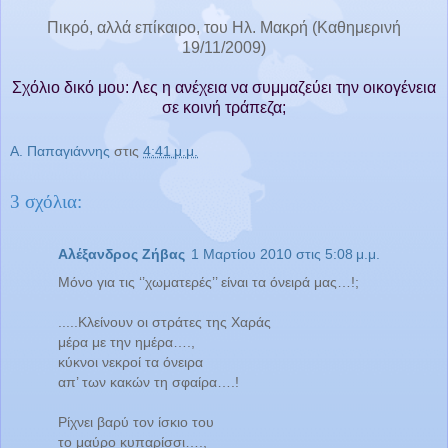
Πικρό, αλλά επίκαιρο, του Ηλ. Μακρή (Καθημερινή
19/11/2009)
Σχόλιο δικό μου: Λες η ανέχεια να συμμαζεύει την οικογένεια
σε κοινή τράπεζα;
Α. Παπαγιάννης
στις
4:41 μ.μ.
3 σχόλια:
Αλέξανδρος Ζήβας
1 Μαρτίου 2010 στις 5:08 μ.μ.
Μόνο για τις ‘’χωματερές’’ είναι τα όνειρά μας…!;
.....Κλείνουν οι στράτες της Χαράς
μέρα με την ημέρα….,
κύκνοι νεκροί τα όνειρα
απ’ των κακών τη σφαίρα….!
Ρίχνει βαρύ τον ίσκιο του
το μαύρο κυπαρίσσι….,