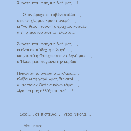
Άνοστη που φεύγει η ζωή μας….!
.....Όταν βρέχει το ταβάνι στάζει….,
στις ψυχές μας κρύο παγερό….,
κι ‘’«ο θεός –τους»’’ άπραχτος κοιτάζει
απ’ το εικονοστάσι το πλαστό….!
Άνοστη που φεύγει η ζωή μας….,
κι είναι ακατάδεχτη η Χαρά….,
και χτυπά η Φτώχεια στην πληγή μας….,
ο Ήλιος μας παγώνει την καρδιά….!
Πνίγονται τα όνειρα στο κλάμα….,
κλέβουν τη χαρά –μας δυνατοί….,
α, σε ποιον Θεό να κάνω τάμα.…,
λίγο, να μας αλλάξει τη ζωή….!.....
.........................
Τώρα…., σε πιστεύω…., γέρο Νικόλα….!
…..Μου είπες….: