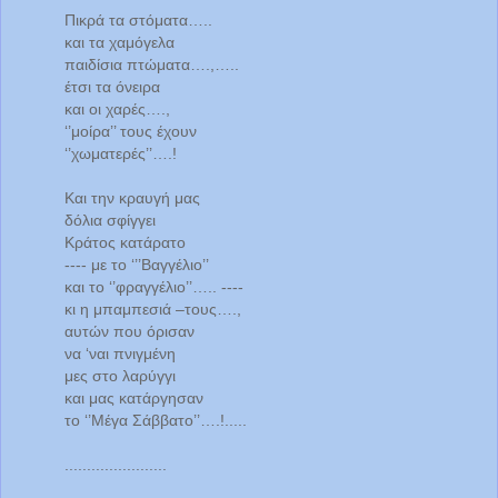
Πικρά τα στόματα…..
και τα χαμόγελα
παιδίσια πτώματα….,…..
έτσι τα όνειρα
και οι χαρές….,
‘’μοίρα’’ τους έχουν
‘’χωματερές’’….!
Και την κραυγή μας
δόλια σφίγγει
Κράτος κατάρατο
---- με το ‘’’Βαγγέλιο’’
και το ‘’φραγγέλιο’’….. ----
κι η μπαμπεσιά –τους….,
αυτών που όρισαν
να ‘ναι πνιγμένη
μες στο λαρύγγι
και μας κατάργησαν
το ‘’Μέγα Σάββατο’’….!.....
.......................