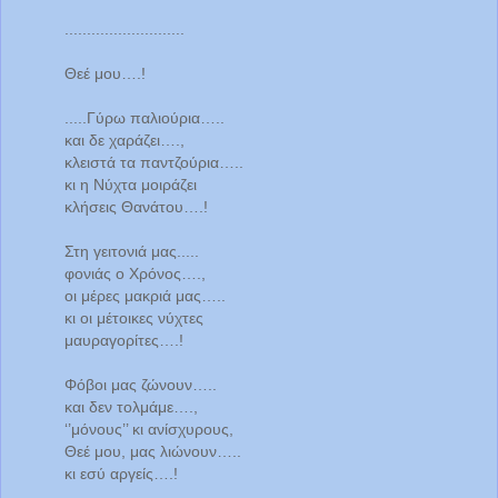
...........................
Θεέ μου….!
.....Γύρω παλιούρια…..
και δε χαράζει….,
κλειστά τα παντζούρια…..
κι η Νύχτα μοιράζει
κλήσεις Θανάτου….!
Στη γειτονιά μας.....
φονιάς ο Χρόνος….,
οι μέρες μακριά μας…..
κι οι μέτοικες νύχτες
μαυραγορίτες….!
Φόβοι μας ζώνουν…..
και δεν τολμάμε….,
‘’μόνους’’ κι ανίσχυρους,
Θεέ μου, μας λιώνουν…..
κι εσύ αργείς….!