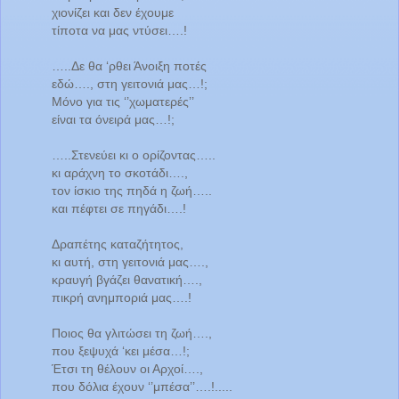
χιονίζει και δεν έχουμε
τίποτα να μας ντύσει….!
…..Δε θα ‘ρθει Άνοιξη ποτές
εδώ…., στη γειτονιά μας…!;
Μόνο για τις ‘’χωματερές’’
είναι τα όνειρά μας…!;
…..Στενεύει κι ο ορίζοντας…..
κι αράχνη το σκοτάδι….,
τον ίσκιο της πηδά η ζωή…..
και πέφτει σε πηγάδι….!
Δραπέτης καταζήτητος,
κι αυτή, στη γειτονιά μας….,
κραυγή βγάζει θανατική….,
πικρή ανημποριά μας….!
Ποιος θα γλιτώσει τη ζωή….,
που ξεψυχά ‘κει μέσα…!;
Έτσι τη θέλουν οι Αρχοί….,
που δόλια έχουν ‘’μπέσα’’….!.....