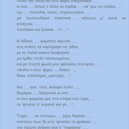
«Από την πόλη θα σου φέρω παιχνιδάκια….,
κι εσύ…., όπως τ’ άλλα τα παιδιά…., να ‘χεις να παίζεις….,
όχι….. πιστόλια, τανκς, στρατιωτάκια,…..
μα λουλουδάκια πλαστικά…., κήπους μ’ αυτά να
φτιάχνεις….,
πουλάκια και ζωάκια….!»….!
Κι άδειος…., γιομάτος αγωνία….,
στη στάση σε καρτέραγα να ‘ρθεις….,
με το παλιό εκείνο λεωφορείο….,
μα ήρθες πολύ ταπεινωμένος…..
και με πνιχτή φωνή μου ψέλλισες στο κρύο….:
«Κοίτα τι σου ‘φερα…., Αλέκο….,
δέκα, ολόκληρες, μαστίχες….!
Και…., σαν, τότε, έκλαψα πολύ….,
θυμάμαι…., δάκρυσες κι εσύ….,
κι όσο φαρμάκι μες στο στόμα σου είχες…..
το ‘φτυσες σ’ ουρανό και γη….!
Τώρα…., σε πιστεύω…., γέρο Νικόλα….,
πιστεύω πως δε σου ‘φτασαν τα φράγκα….,
την πρώτη ανάγκη είχε η ‘’παράγκα’’….,