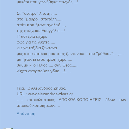
μακάρι που γεννήθηκα φτωχός....!
Στ’ ''άσπρο'' λιτότη’....,
στο ''μαύρο'' σπατάλη....,
σπίτι που ήτανε σχολειό....,
της φτώχειας Ευαγγέλιο....!
Τ’ αστέρια είχαμε
φως για τις νύχτες.....
κι είχα ταξίδια ζωντανά
μες στου πατέρα μου τους ζωντανούς –του ''μύθους''....,.....
μα ήταν, κι έτσι, τρελή χαρά....,
θαύμα κι ο Ήλιος...., σαν Θεός....,
νύχτα σκορπούσε γέλιο....!.....
Γεια….: Αλέξανδρος Ζήβας,
URL : www.alexandros-zivas.gr
….: αποκαλυπτικές ΑΠΟΚΩΔΙΚΟΠΟΙΗΣΕΙΣ όλων των
αποκωδικοποιητέων…..
Απάντηση