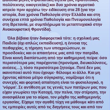
πολύτεκνης οικογενείας) και δυο χρόνια αγροτικό
ιατρείο πριν αρχίσω την ειδίκευση στα 28 (για την
ιστορία, δυο χρόνια Παθολογία στην Ελλάδα και στη
συνέχεια επτά χρόνια Παθολογία και Πνευμονολογία
στη Βρετανία, με συμπλήρωμα το μεταπτυχιακό στην
Ανακουφιστική Φροντίδα).
Όλα βέβαια ήταν διαφορετικά τότε: η σχολική μας
Παιδεία (όχι απλώς εκπαίδευση), η έννοια της
πειθαρχίας, η τήρηση των υποχρεώσεων, οι
προσδοκίες και οι απαιτήσεις μας από την πατρίδα.
Είναι κοινή διαπίστωση από την καθημερινή πείρα: όσο
περισσότερα μας παρέχονται (προνόμια, διευκολύνσεις,
ανέσεις…), τόσο περισσότερα ζητούμε. Ποτέ δεν μας
ικανοποιεί αυτό που έχουμε· θέλουμε κι άλλο. Και μη
έχοντας κάποιο μέτρο σύγκρισης, νομίζουμε ότι η
συνεχής και φορτική απαίτηση είναι το φυσιολογικό, η
‘νόρμα’. Σε αντίθεση με τις γενιές των πατέρων μας που
είχαν γνωρίσει την Κατοχή, την πείνα, την στέρηση, την
ανασφάλεια για το αύριο, τον μόχθο της καθημερινής
εργασίας. Είχαμε την αγαθή τύχη να μάθουμε κάτι από
τις εμπειρίες αυτές από τις διηγήσεις τους και από τον